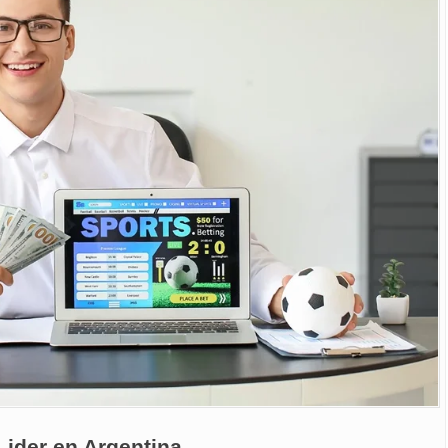
Lider en Argentina