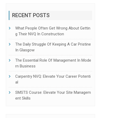
RECENT POSTS
What People Often Get Wrong About Gettin
G Their NVQ In Construction
The Daily Struggle Of Keeping A Car Pristine
In Glasgow
The Essential Role Of Management In Mode
Rn Business
Carpentry NVQ: Elevate Your Career Potenti
Al
SMSTS Course: Elevate Your Site Managem
Ent Skills