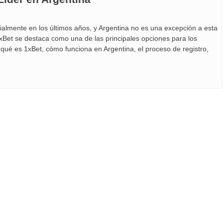
almente en los últimos años, y Argentina no es una excepción a esta
1xBet se destaca como una de las principales opciones para los
qué es 1xBet, cómo funciona en Argentina, el proceso de registro,