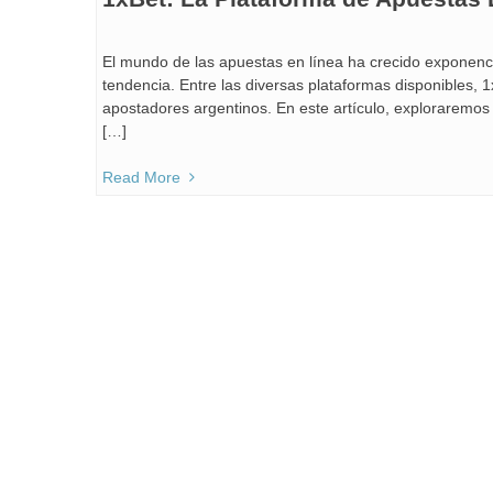
El mundo de las apuestas en línea ha crecido exponenci
tendencia. Entre las diversas plataformas disponibles, 
apostadores argentinos. En este artículo, exploraremos 
[…]
Read More