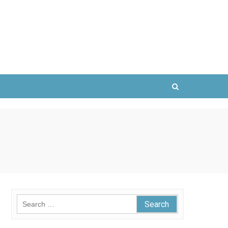
Search
for: