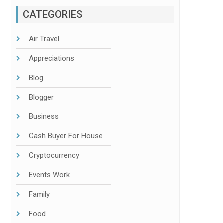
CATEGORIES
Air Travel
Appreciations
Blog
Blogger
Business
Cash Buyer For House
Cryptocurrency
Events Work
Family
Food