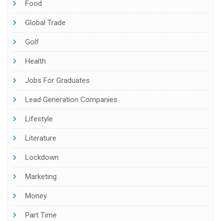
Food
Global Trade
Golf
Health
Jobs For Graduates
Lead Generation Companies
Lifestyle
Literature
Lockdown
Marketing
Money
Part Time